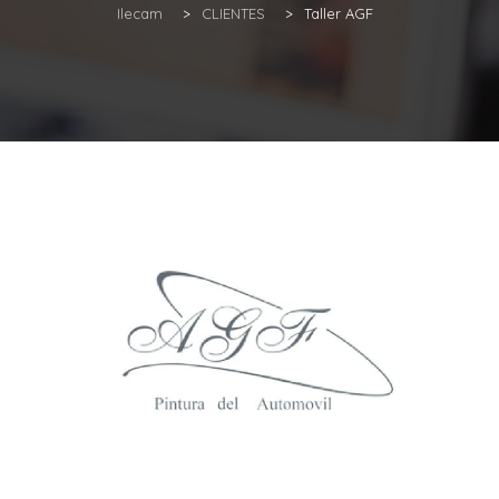
Ilecam
>
CLIENTES
>
Taller AGF