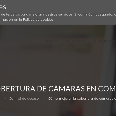
es
y de terceros para mejorar nuestros servicios. Si continúa navegando,
ormación en la
Política de cookies
Skip
to
content
INICIO
SERVICIOS
PROYECTOS
BERTURA DE CÁMARAS EN COMU
>
Control de acceso
>
Cómo mejorar la cobertura de cámaras e