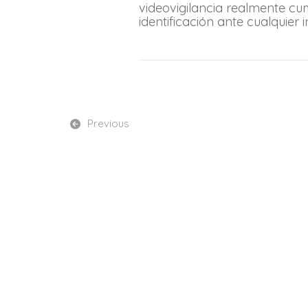
videovigilancia realmente cumpl
identificación ante cualquier i
Previous
Ilecam
868 924 135
info@ilecam.com