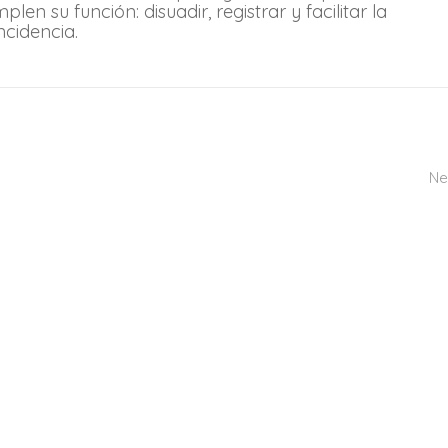
en su función: disuadir, registrar y facilitar la
ncidencia.
Ne
Siguenos en nuestras redes
Ú
p