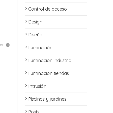
Control de acceso
Design
Diseño
xt
Iluminación
Iluminación industrial
Iluminación tiendas
ltimas entradas en nuestro Blog
Intrusión
Piscinas y jardines
UNIVIEW: tecnología profesional para
roteger lo que más importa
Posts