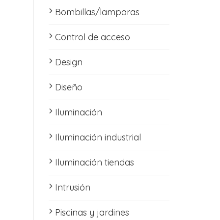
Bombillas/lamparas
Control de acceso
Design
Diseño
Iluminación
Iluminación industrial
Iluminación tiendas
ltimas entradas en nuestro Blog
Intrusión
Piscinas y jardines
Revisa tu cuadro eléctrico antes del