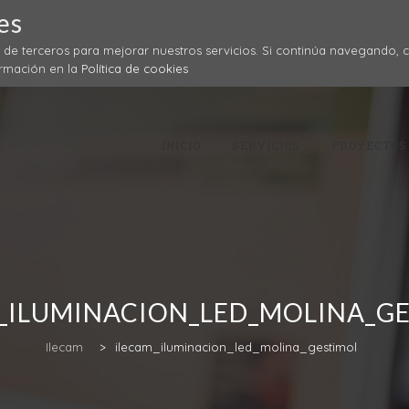
es
y de terceros para mejorar nuestros servicios. Si continúa navegando,
ormación en la
Política de cookies
Skip
to
content
INICIO
SERVICIOS
PROYECTOS
_ILUMINACION_LED_MOLINA_G
Ilecam
>
ilecam_iluminacion_led_molina_gestimol