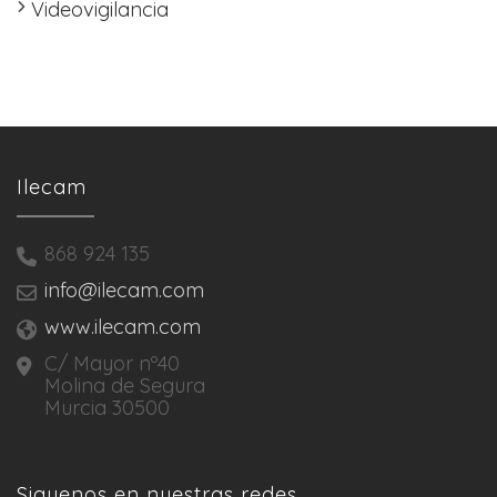
Videovigilancia
Ilecam
868 924 135
info@ilecam.com
www.ilecam.com
C/ Mayor nº40
Molina de Segura
Murcia 30500
Siguenos en nuestras redes