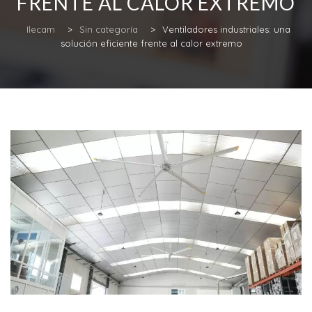
FRENTE AL CALOR EXTREMO
Ilecam
>
Sin categoría
>
Ventiladores industriales: una
solución eficiente frente al calor extremo