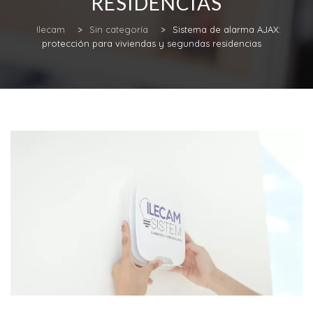
RESIDENCIAS
Ilecam
>
Sin categoría
>
Sistema de alarma AJAX:
protección para viviendas y segundas residencias