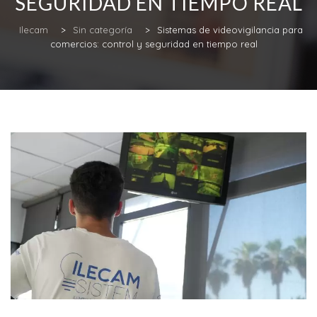
SEGURIDAD EN TIEMPO REAL
Ilecam
>
Sin categoría
>
Sistemas de videovigilancia para
comercios: control y seguridad en tiempo real